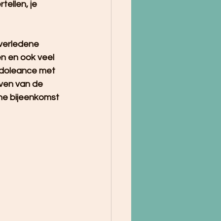
ellen, je 
overledene 
en en ook veel 
ndoleance met 
even van de 
ne bijeenkomst 