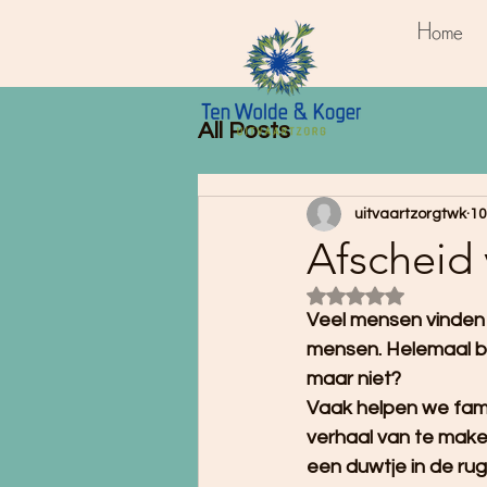
Home
All Posts
uitvaartzorgtwk
10
Afscheid
Beoordeeld met Na
Veel mensen vinden 
mensen. Helemaal bi
maar niet?
Vaak helpen we fami
verhaal van te maken
een duwtje in de rug 