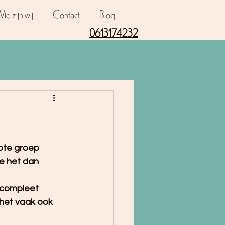
ie zijn wij
Contact
Blog
0613174232
ote groep 
e het dan 
 compleet 
 het vaak ook 